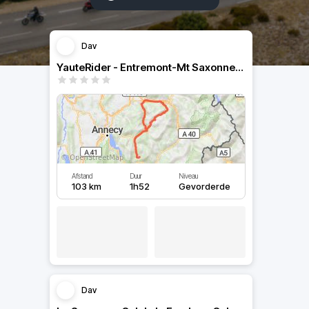
Dav
YauteRider - Entremont-Mt Saxonnex-Col de la Colombière
Afstand
Duur
Niveau
103 km
1h52
Gevorderde
Dav