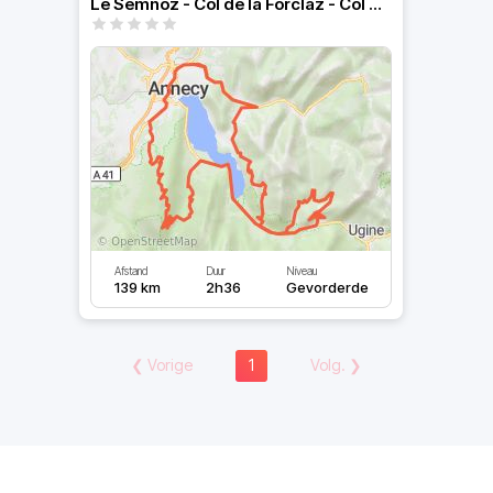
Le Semnoz - Col de la Forclaz - Col de l'épine
Afstand
Duur
Niveau
139 km
2h36
Gevorderde
❮
Vorige
1
Volg.
❯