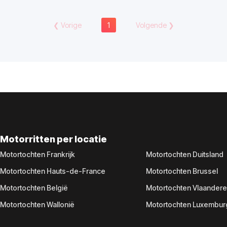
❮
Vorige
1
Volgende
❯
Motorritten per locatie
Motortochten Frankrijk
Motortochten Duitsland
Motortochten Hauts-de-France
Motortochten Brussel
Motortochten België
Motortochten Vlaander
Motortochten Wallonië
Motortochten Luxembur