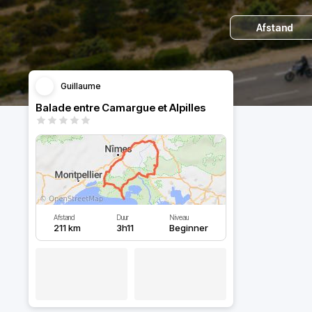
Afstand
Guillaume
Balade entre Camargue et Alpilles
Afstand
Duur
Niveau
211 km
3h11
Beginner