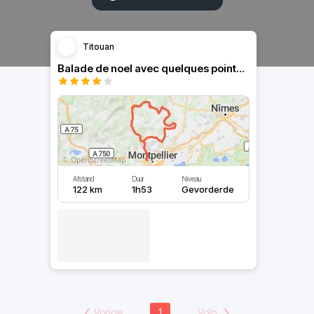
Titouan
Balade de noel avec quelques points de vue
Afstand
Duur
Niveau
122 km
1h53
Gevorderde
❮
Vorige
1
Volg.
❯