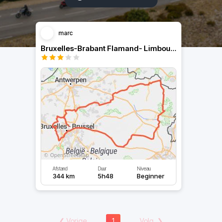
marc
Bruxelles-Brabant Flamand- Limbourg
Afstand
Duur
Niveau
344 km
5h48
Beginner
❮
Vorige
1
Volg.
❯