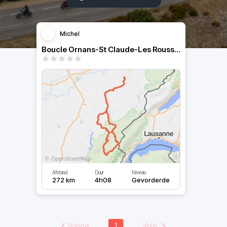
Michel
Boucle Ornans-St Claude-Les Rousses-Ornans
Afstand
Duur
Niveau
272 km
4h08
Gevorderde
❮
Vorige
1
Volg.
❯