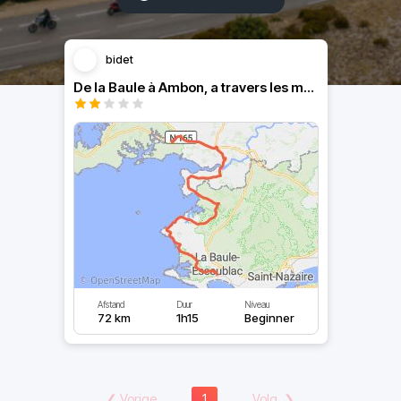
bidet
De la Baule à Ambon, a travers les marais
Afstand
Duur
Niveau
72 km
1h15
Beginner
❮
Vorige
1
Volg.
❯