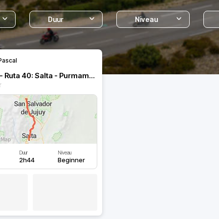
Duur
Niveau
Pascal
Argentina - Ruta 40: Salta - Purmamarca
Duur
Niveau
2h44
Beginner