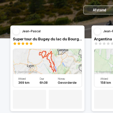
Afstand
Jean-Pascal
Jean-
Super tour du Bugey du lac du Bourget au lac Genin
Afstand
Duur
Niveau
Afstand
369 km
6h38
Gevorderde
158 km