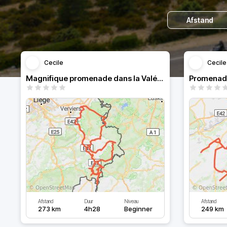
Afstand
Cecile
Cecile
Magnifique promenade dans la Valée de l'Our
Promenade
Afstand
Duur
Niveau
Afstand
273 km
4h28
Beginner
249 km