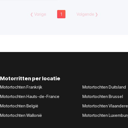
❮
Vorige
1
Volgende
❯
Motorritten per locatie
Motortochten Frankrijk
Motortochten Duitsland
Motortochten Hauts-de-France
Motortochten Brussel
Motortochten België
Motortochten Vlaander
Motortochten Wallonië
Motortochten Luxembur