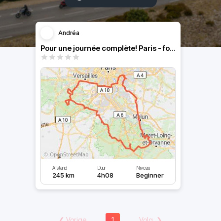
Andréa
Pour une journée complète! Paris - fontainebleau - chevreuse
Afstand
Duur
Niveau
245 km
4h08
Beginner
❮
Vorige
1
Volg.
❯