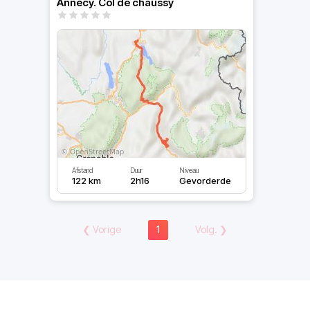
Annecy. Col de chaussy
Afstand
Duur
Niveau
122 km
2h16
Gevorderde
❮
Vorige
1
Volg.
❯