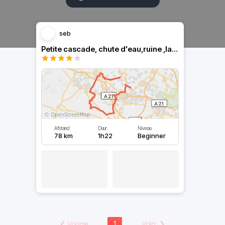
seb
Petite cascade, chute d'eau,ruine ,lac, passage à gué
Afstand
Duur
Niveau
78 km
1h22
Beginner
❮
Vorige
1
Volg.
❯