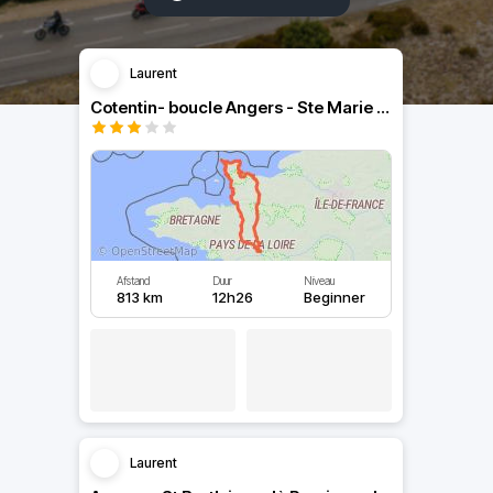
Laurent
Cotentin- boucle Angers - Ste Marie du mont -> Angers
Afstand
Duur
Niveau
813 km
12h26
Beginner
Laurent