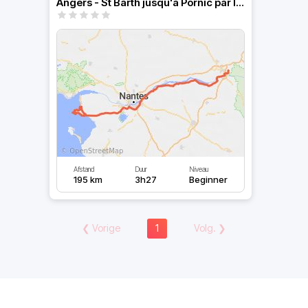
Angers - St Barth jusqu'à Pornic par la corniche angevine
Afstand
Duur
Niveau
195 km
3h27
Beginner
❮
Vorige
1
Volg.
❯