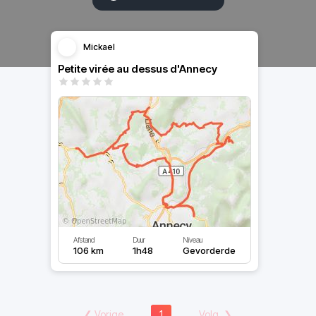
Mickael
Petite virée au dessus d'Annecy
Afstand
Duur
Niveau
106 km
1h48
Gevorderde
❮
Vorige
1
Volg.
❯