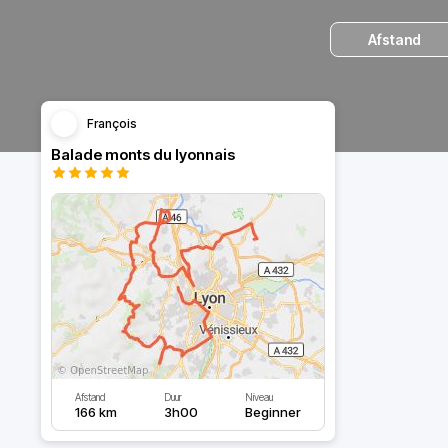
Afstand
François
Balade monts du lyonnais
Afstand
Duur
Niveau
166 km
3h00
Beginner