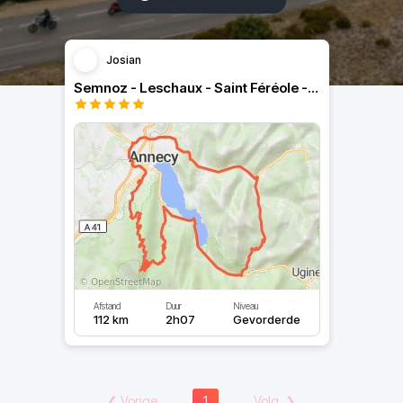
Josian
Semnoz - Leschaux - Saint Féréole - Thônes
Afstand
Duur
Niveau
112 km
2h07
Gevorderde
❮
Vorige
1
Volg.
❯