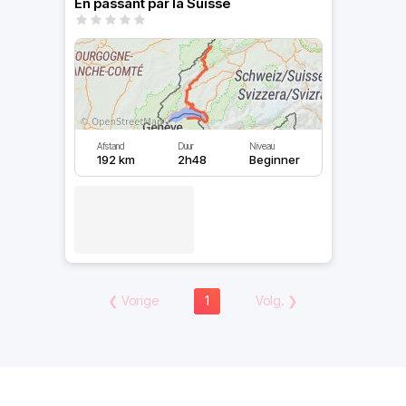
En passant par la Suisse
Afstand
Duur
Niveau
192 km
2h48
Beginner
❮
Vorige
1
Volg.
❯