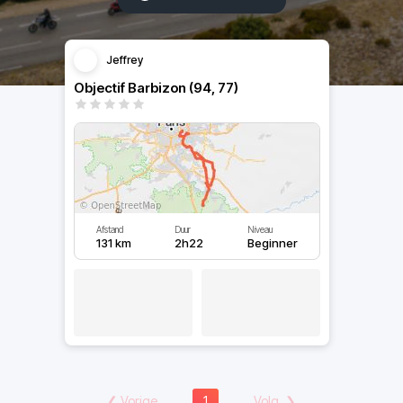
Jeffrey
Objectif Barbizon (94, 77)
Afstand
Duur
Niveau
131 km
2h22
Beginner
❮
Vorige
1
Volg.
❯