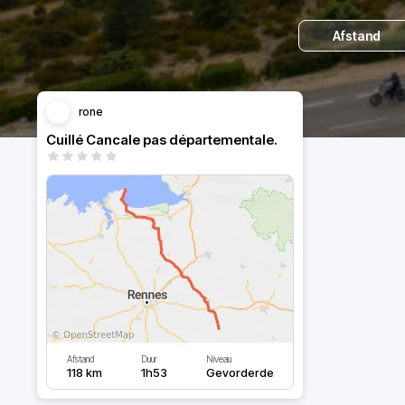
Afstand
rone
Cuillé Cancale pas départementale.
Afstand
Duur
Niveau
118 km
1h53
Gevorderde