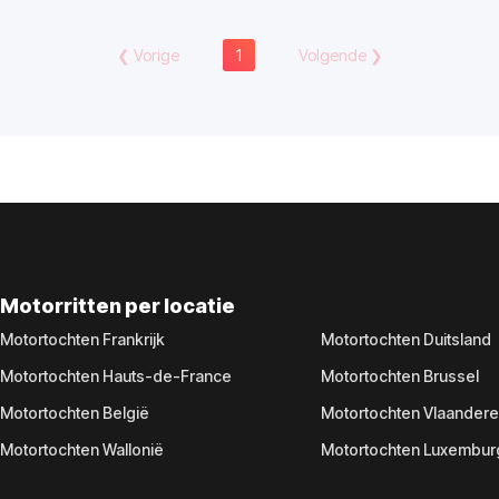
❮
Vorige
1
Volgende
❯
Motorritten per locatie
Motortochten Frankrijk
Motortochten Duitsland
Motortochten Hauts-de-France
Motortochten Brussel
Motortochten België
Motortochten Vlaander
Motortochten Wallonië
Motortochten Luxembur