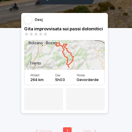
Desj
Gita improvvisata sui passi dolomitici
Afstand
Duur
Niveau
264 km
5h03
Gevorderde
❮
Vorige
1
Volg.
❯