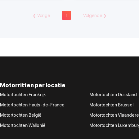
❮
Vorige
1
Volgende
❯
Motorritten per locatie
Motortochten Frankrijk
Motortochten Duitsland
Motortochten Hauts-de-France
Motortochten Brussel
Motortochten België
Motortochten Vlaander
Motortochten Wallonië
Motortochten Luxembur