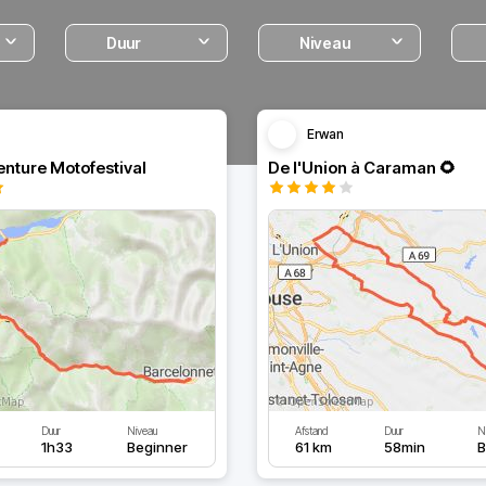
Duur
Niveau
Erwan
nture Motofestival
De l'Union à Caraman 🌻
Duur
Niveau
Afstand
Duur
N
1h33
Beginner
61 km
58min
B