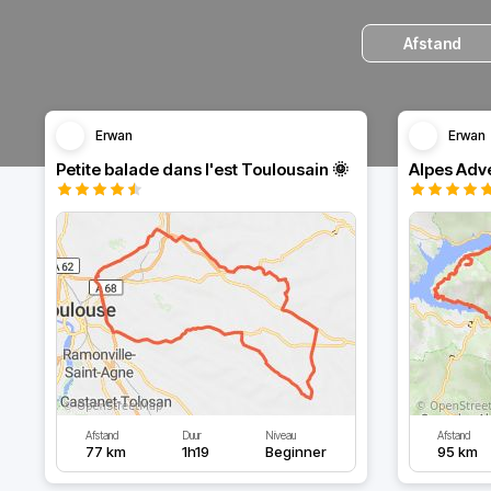
Afstand
Erwan
Erwan
Petite balade dans l'est Toulousain 🌞
Alpes Adve
Afstand
Duur
Niveau
Afstand
77 km
1h19
Beginner
95 km