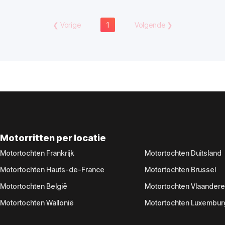
❮
Vorige
1
Volgende
❯
Motorritten per locatie
Motortochten Frankrijk
Motortochten Duitsland
Motortochten Hauts-de-France
Motortochten Brussel
Motortochten België
Motortochten Vlaander
Motortochten Wallonië
Motortochten Luxembur