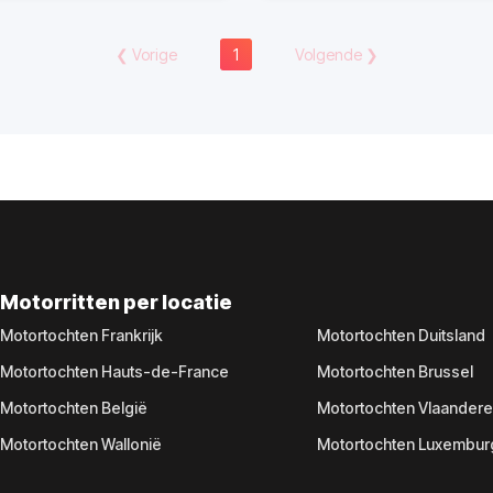
❮
Vorige
1
Volgende
❯
Motorritten per locatie
Motortochten Frankrijk
Motortochten Duitsland
Motortochten Hauts-de-France
Motortochten Brussel
Motortochten België
Motortochten Vlaander
Motortochten Wallonië
Motortochten Luxembur