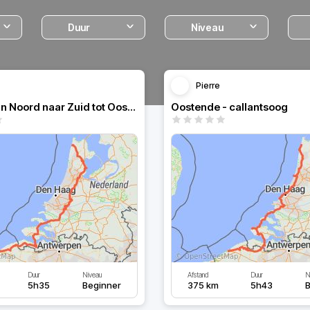
Duur
Niveau
Pierre
Holland van Noord naar Zuid tot Oostende
Oostende - callantsoog
Duur
Niveau
Afstand
Duur
N
5h35
Beginner
375 km
5h43
B