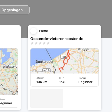
Opgeslagen
Pierre
Oostende-vleteren-oostende
Afstand
Duur
Niveau
106 km
1h49
Beginner
iveau
eginner