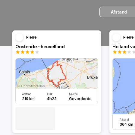
Afstand
Pierre
Pierre
Oostende - heuvelland
Afstand
Duur
Niveau
219 km
4h23
Gevorderde
Afstand
364 km