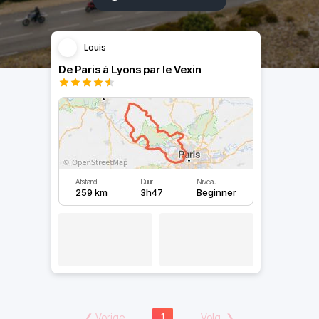
Louis
De Paris à Lyons par le Vexin
Afstand
Duur
Niveau
259 km
3h47
Beginner
❮
Vorige
1
Volg.
❯