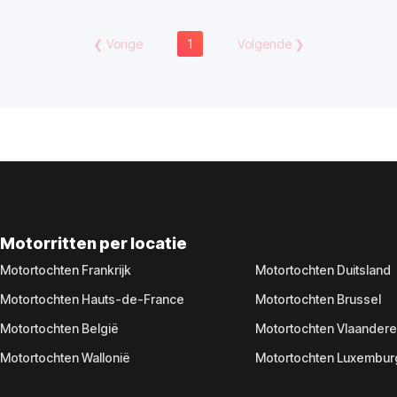
❮
Vorige
1
Volgende
❯
Motorritten per locatie
Motortochten Frankrijk
Motortochten Duitsland
Motortochten Hauts-de-France
Motortochten Brussel
Motortochten België
Motortochten Vlaander
Motortochten Wallonië
Motortochten Luxembur