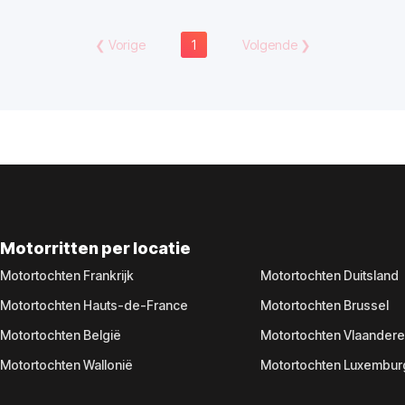
❮
Vorige
1
Volgende
❯
Motorritten per locatie
Motortochten Frankrijk
Motortochten Duitsland
Motortochten Hauts-de-France
Motortochten Brussel
Motortochten België
Motortochten Vlaander
Motortochten Wallonië
Motortochten Luxembur