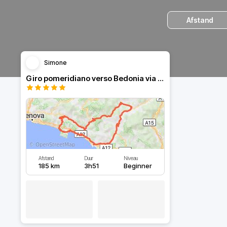
Afstand
Simone
Giro pomeridiano verso Bedonia via Bocco e Cento Croci
Afstand
Duur
Niveau
185 km
3h51
Beginner