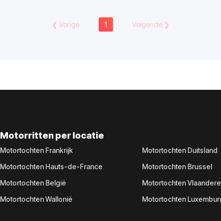
❮
Vorige
1
Volgende
❯
Motorritten per locatie
Motortochten Frankrijk
Motortochten Duitsland
Motortochten Hauts-de-France
Motortochten Brussel
Motortochten België
Motortochten Vlaander
Motortochten Wallonië
Motortochten Luxembur