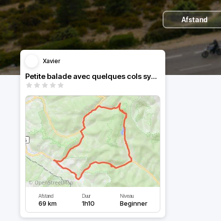
Afstand
Xavier
Petite balade avec quelques cols sympa .
Afstand
Duur
Niveau
69 km
1h10
Beginner