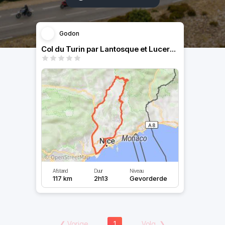
Godon
Col du Turin par Lantosque et Luceram
Afstand
Duur
Niveau
117 km
2h13
Gevorderde
❮
Vorige
1
Volg.
❯