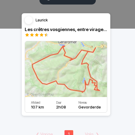
Laurick
Les crêtres vosgiennes, entre virages et paysages...
Afstand
Duur
Niveau
107 km
2h08
Gevorderde
❮
Vorige
1
Volg.
❯