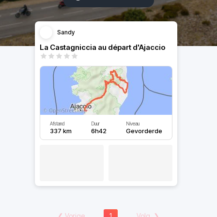
Sandy
La Castagniccia au départ d'Ajaccio
Afstand
Duur
Niveau
337 km
6h42
Gevorderde
❮
Vorige
1
Volg.
❯