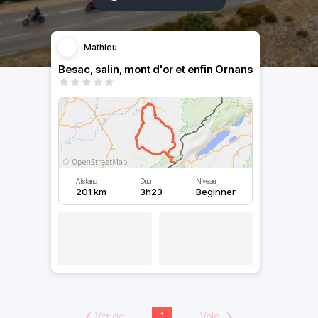
Mathieu
Besac, salin, mont d'or et enfin Ornans
Afstand
Duur
Niveau
201 km
3h23
Beginner
❮
Vorige
1
Volg.
❯