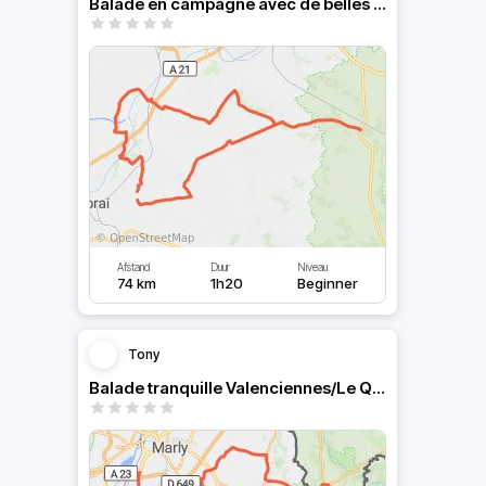
Balade en campagne avec de belles courbes
Afstand
Duur
Niveau
74 km
1h20
Beginner
Tony
Balade tranquille Valenciennes/Le Quesnoy