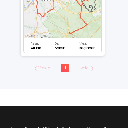
Afstand
Duur
Niveau
44 km
55min
Beginner
❮
Vorige
1
Volg.
❯