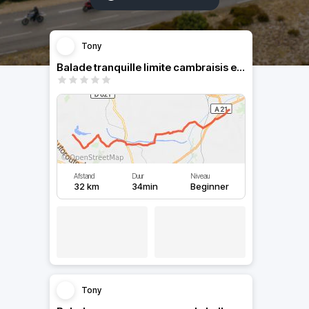
Tony
Balade tranquille limite cambraisis et douaisis
Afstand
Duur
Niveau
32 km
34min
Beginner
Tony