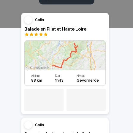
Colin
Balade en Pilat et Haute Loire
Afstand
Duur
Niveau
98 km
1h43
Gevorderde
Colin