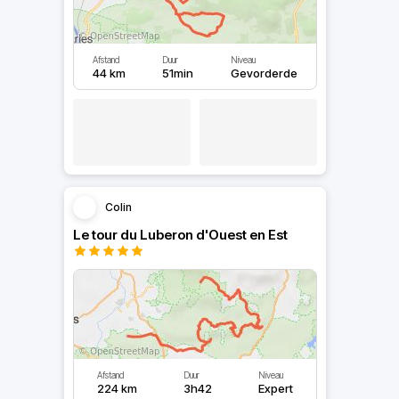
Afstand
Duur
Niveau
44 km
51min
Gevorderde
Colin
Le tour du Luberon d'Ouest en Est
Afstand
Duur
Niveau
224 km
3h42
Expert