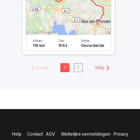
Afstand
Duur
Niveau
119 km
1h52
Gevorderde
❮
Vorige
1
2
Volg.
❯
Help
Contact
AGV
Wettelijke vermeldingen
Privacy