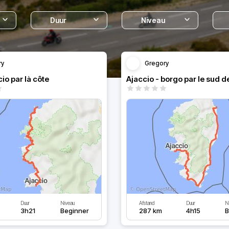
Duur
Niveau
ry
Gregory
cio par là côte
Ajaccio - borgo par le sud d
Duur
Niveau
Afstand
Duur
N
3h21
Beginner
287 km
4h15
B