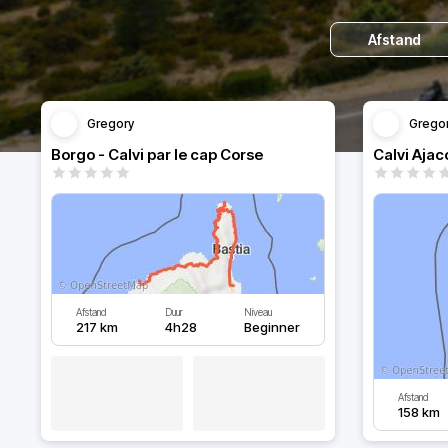
Afstand
Gregory
Grego
Borgo - Calvi par le cap Corse
Calvi Ajac
Afstand
Duur
Niveau
217 km
4h28
Beginner
Afstand
158 km