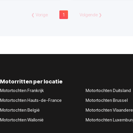
❮
Vorige
1
Volgende
❯
Motorritten per locatie
Motortochten Frankrijk
Motortochten Duitsland
Motortochten Hauts-de-France
Motortochten Brussel
Motortochten België
Motortochten Vlaander
Motortochten Wallonië
Motortochten Luxembur