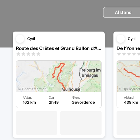
Afstand
Cyril
Cyril
Route des Crêtes et Grand Ballon d’Alsace
De l’Yonne
Afstand
Duur
Niveau
Afstand
162 km
2h49
Gevorderde
438 km