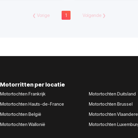
❮
Vorige
1
Volgende
❯
Motorritten per locatie
Motortochten Frankrijk
Motortochten Duitsland
Motortochten Hauts-de-France
Motortochten Brussel
Motortochten België
Motortochten Vlaander
Motortochten Wallonië
Motortochten Luxembur