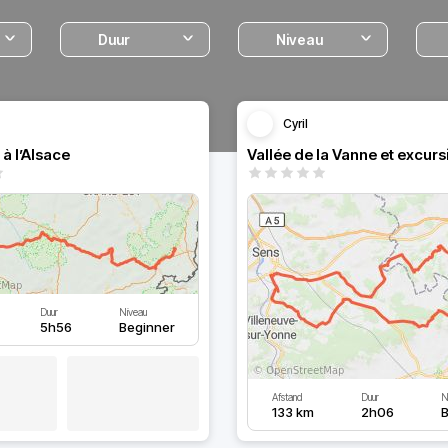
Duur
Niveau
Cyril
 à l’Alsace
Duur
Niveau
5h56
Beginner
Afstand
Duur
N
133 km
2h06
B