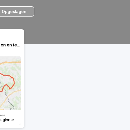
Opgeslagen
Vallée de la Vanne et excursion en terre d’Othe
iveau
eginner