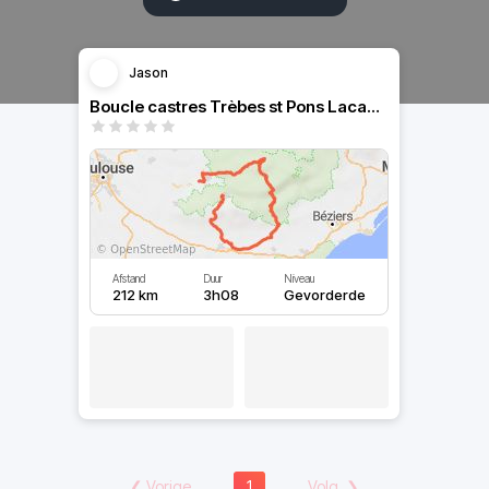
Jason
Boucle castres Trèbes st Pons Lacaune
Afstand
Duur
Niveau
212 km
3h08
Gevorderde
❮
Vorige
1
Volg.
❯