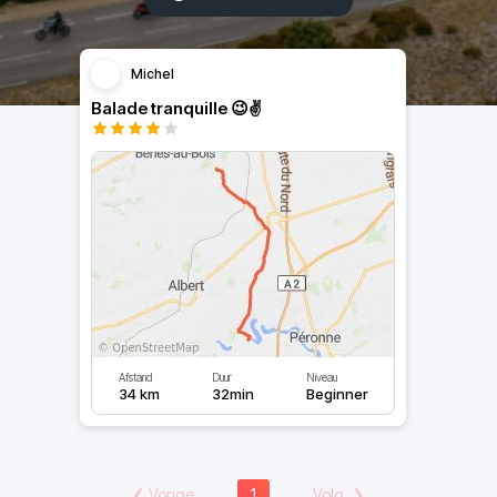
Michel
Balade tranquille 😉✌️
Afstand
Duur
Niveau
34 km
32min
Beginner
❮
Vorige
1
Volg.
❯