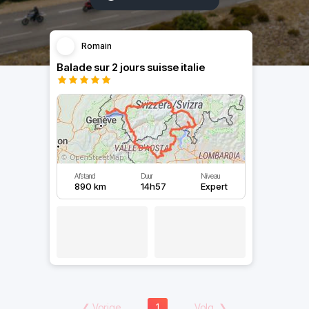
Romain
Balade sur 2 jours suisse italie
Afstand
Duur
Niveau
890 km
14h57
Expert
❮
Vorige
1
Volg.
❯