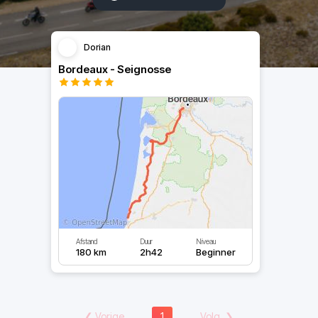
Dorian
Bordeaux - Seignosse
Afstand
Duur
Niveau
180 km
2h42
Beginner
❮
Vorige
1
Volg.
❯