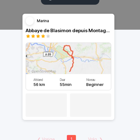
Marina
Abbaye de Blasimon depuis Montagne
Afstand
Duur
Niveau
56 km
55min
Beginner
❮
Vorige
1
Volg.
❯