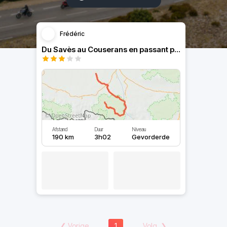
Frédéric
Du Savès au Couserans en passant par le Volvestre.
Afstand
Duur
Niveau
190 km
3h02
Gevorderde
❮
Vorige
1
Volg.
❯