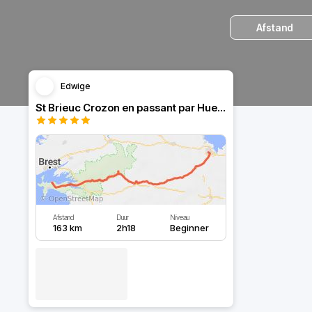
Afstand
Edwige
St Brieuc Crozon en passant par Huelgoat
Afstand
Duur
Niveau
163 km
2h18
Beginner