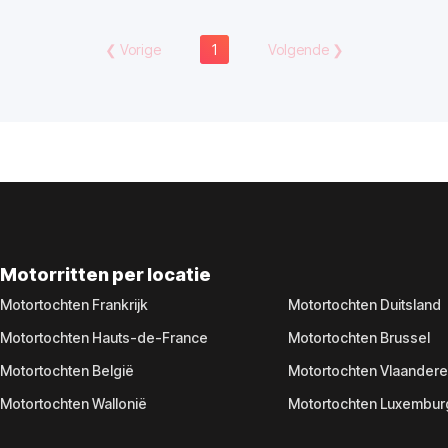
❮
Vorige
1
Volgende
❯
Motorritten per locatie
Motortochten Frankrijk
Motortochten Duitsland
Motortochten Hauts-de-France
Motortochten Brussel
Motortochten België
Motortochten Vlaander
Motortochten Wallonië
Motortochten Luxembur