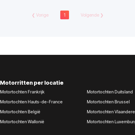
❮
Vorige
1
Volgende
❯
Motorritten per locatie
Motortochten Frankrijk
Motortochten Duitsland
Motortochten Hauts-de-France
Motortochten Brussel
Motortochten België
Motortochten Vlaander
Motortochten Wallonië
Motortochten Luxembur