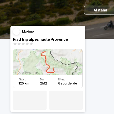
Afstand
Maxime
Riad trip alpes haute Provence
Afstand
Duur
Niveau
125 km
2h12
Gevorderde