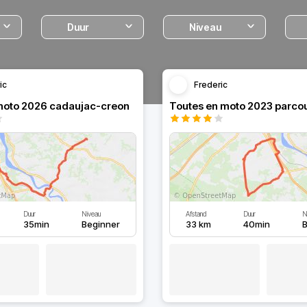
Duur
Niveau
ic
Frederic
moto 2026 cadaujac-creon
Duur
Niveau
Afstand
Duur
N
35min
Beginner
33 km
40min
B