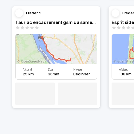
Frederic
Freder
Tauriac encadrement gsm du samedi 2 août 2025
Esprit side
Afstand
Duur
Niveau
Afstand
25 km
36min
Beginner
136 km