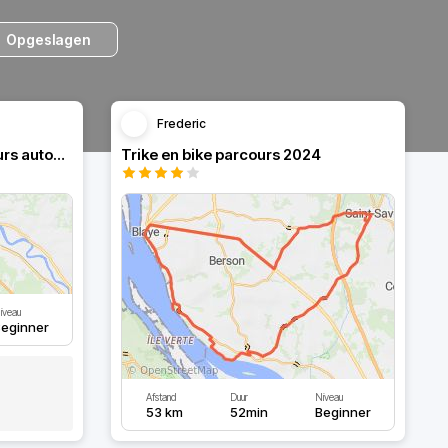
Opgeslagen
Frederic
Toutes en moto 2023 parcours autour de cadaujac
Trike en bike parcours 2024
iveau
eginner
Afstand
Duur
Niveau
53 km
52min
Beginner