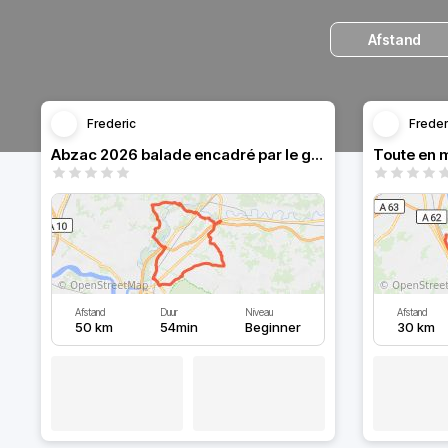
Afstand
Frederic
Freder
Abzac 2026 balade encadré par le gsm
Toute en 
Afstand
Duur
Niveau
Afstand
50 km
54min
Beginner
30 km