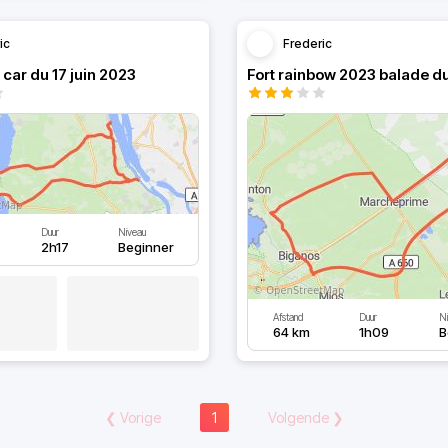
ic
Frederic
 car du 17 juin 2023
Fort rainbow 2023 balade du
Duur
Niveau
2h17
Beginner
Afstand
Duur
N
64 km
1h09
B
❮
Vorige
1
Volgende
❯