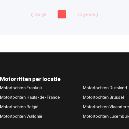
❮
Vorige
1
Volgende
❯
Motorritten per locatie
Motortochten Frankrijk
Motortochten Duitsland
Motortochten Hauts-de-France
Motortochten Brussel
Motortochten België
Motortochten Vlaander
Motortochten Wallonië
Motortochten Luxembur