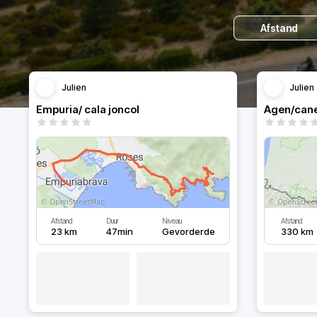
Afstand
Julien
Julien
Empuria/ cala joncol
Agen/cane
Afstand
Duur
Niveau
Afstand
23 km
47min
Gevorderde
330 km