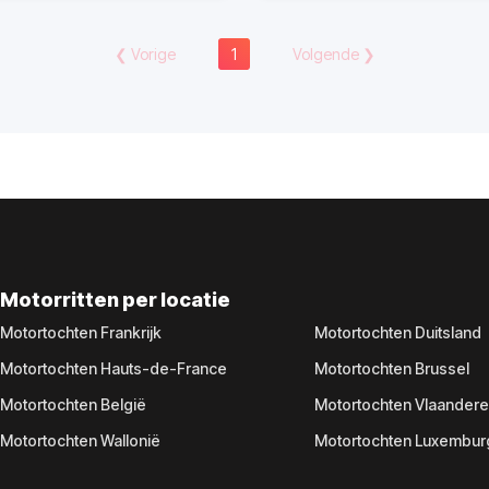
❮
Vorige
1
Volgende
❯
Motorritten per locatie
Motortochten Frankrijk
Motortochten Duitsland
Motortochten Hauts-de-France
Motortochten Brussel
Motortochten België
Motortochten Vlaander
Motortochten Wallonië
Motortochten Luxembur