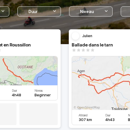
Duur
Niveau
Julien
t en Roussillon
Ballade dans le tarn
Duur
Niveau
4h48
Beginner
Afstand
Duur
N
307 km
4h43
B