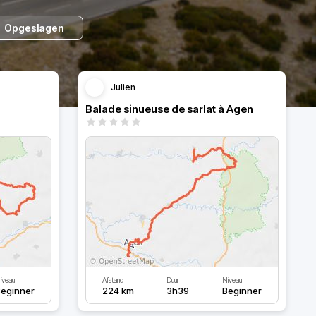
Opgeslagen
Julien
Balade sinueuse de sarlat à Agen
iveau
Afstand
Duur
Niveau
eginner
224 km
3h39
Beginner