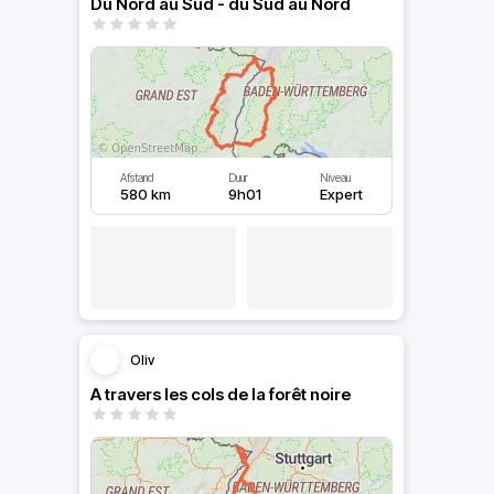
Du Nord au Sud - du Sud au Nord
Afstand
Duur
Niveau
580 km
9h01
Expert
Oliv
A travers les cols de la forêt noire