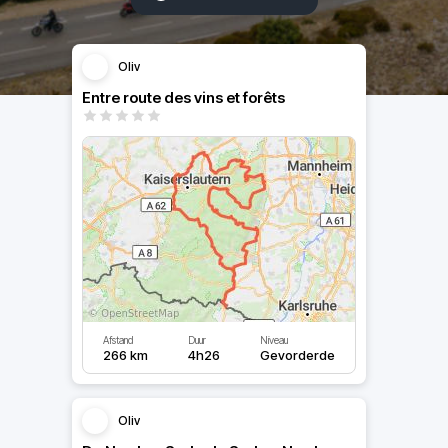
Oliv
Entre route des vins et forêts
Afstand
Duur
Niveau
266 km
4h26
Gevorderde
Oliv