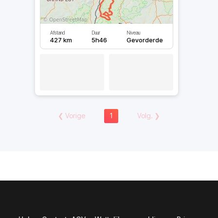
Afstand
Duur
Niveau
427 km
5h46
Gevorderde
❮
Vorige
1
Volg.
❯