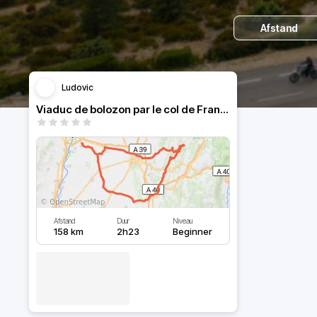
Afstand
Ludovic
Viaduc de bolozon par le col de France retour par la dombes
Afstand
Duur
Niveau
158 km
2h23
Beginner