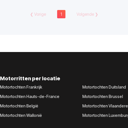
❮
Vorige
1
Volgende
❯
Motorritten per locatie
Motortochten Frankrijk
Motortochten Duitsland
Motortochten Hauts-de-France
Motortochten Brussel
Motortochten België
Motortochten Vlaander
Motortochten Wallonië
Motortochten Luxembur