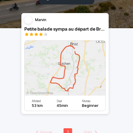
Marvin
Petite balade sympa au départ de Bruz
Afstand
Duur
Niveau
53 km
45min
Beginner
❮
Vorige
1
Volg.
❯