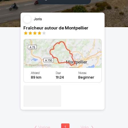
Joris
Fraîcheur autour de Montpellier
Afstand
Duur
Niveau
89 km
1h24
Beginner
❮
Vorige
1
Volg.
❯