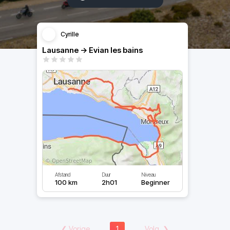
Cyrille
Lausanne -> Evian les bains
Afstand
Duur
Niveau
100 km
2h01
Beginner
❮
Vorige
1
Volg.
❯